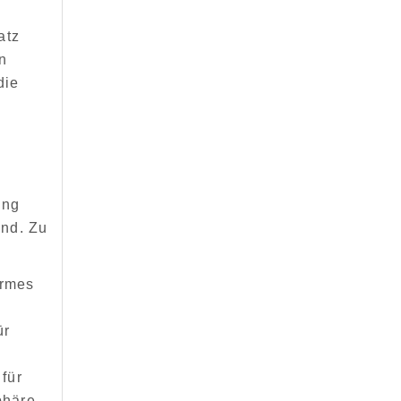
atz
en
die
ung
and. Zu
armes
ür
für
phäre