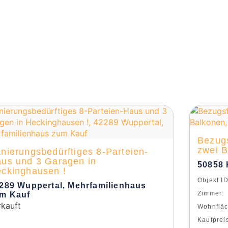
Bezug
zwei 
nierungsbedürftiges 8-Parteien-
us und 3 Garagen in
50858 
ckinghausen !
Objekt ID
289 Wuppertal, Mehrfamilienhaus
Zimmer:
m Kauf
rkauft
Wohnfläc
Kaufprei