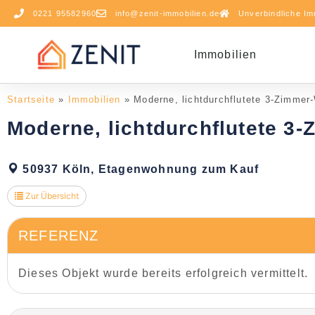
0221 95582960
info@zenit-immobilien.de
Unverbindliche Im
Immobilien
Startseite
»
Immobilien
»
Moderne, lichtdurchflutete 3-Zimme
Moderne, lichtdurchflutete 
50937 Köln, Etagenwohnung zum Kauf
Zur Übersicht
REFERENZ
Dieses Objekt wurde bereits erfolgreich vermittelt.