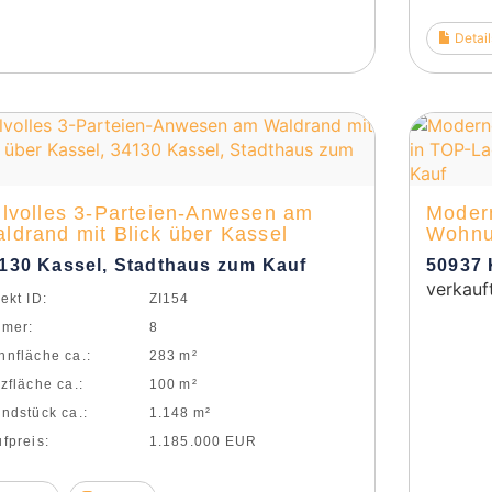
Detail
ilvolles 3-Parteien-Anwesen am
Modern
ldrand mit Blick über Kassel
Wohnu
130 Kassel, Stadthaus zum Kauf
50937 
verkauf
ekt ID:
ZI154
mmer:
8
nfläche ca.:
283 m²
zfläche ca.:
100 m²
nd­stück ca.:
1.148 m²
fpreis:
1.185.000 EUR