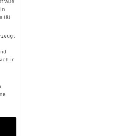
straße
 in
sität
rzeugt
und
ich in
n
ene