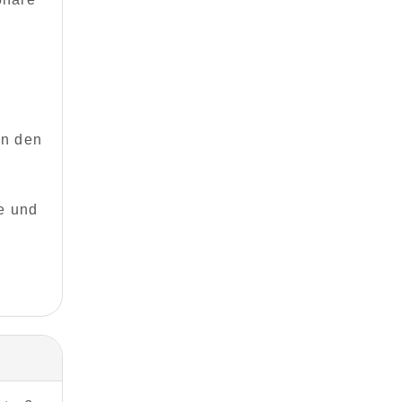
in den
e und