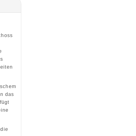
choss
e
es
eiten
sischem
en das
fügt
eine
 die