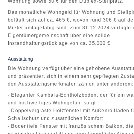
Wohnung sowie 50 € für den Duplex-Stellplatz.
Das monatliche Wohngeld für Wohnung und Stellpl
beläuft sich auf ca. 465 €, wovon rund 306 € auf d
Mieter umlagefähig sind. Zum 31.12.2024 verfügte 
Eigentümergemeinschaft über eine solide
Instandhaltungsrücklage von ca. 35.000 €.
Ausstattung
Die Wohnung verfügt über eine gehobene Ausstatt
und präsentiert sich in einem sehr gepflegten Zust
den Ausstattungsmerkmalen zählen unter anderem:
- Eleganter Kambala-Echtholzboden, der für ein w
und hochwertiges Wohngefühl sorgt
- Doppelverglaste Holzfenster mit Außenrollläden f
Schallschutz und zusätzlichen Komfort
- Bodentiefe Fenster mit französischem Balkon, die 
maximalen Lichteinfall und eine freundliche Atmos