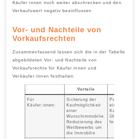
Käufer:innen noch weiter abschrecken und den
Verkaufswert negativ beeinflussen.
Vor- und Nachteile von
Vorkaufsrechten
Zusammenfassend lassen sich die in der Tabelle
abgebildeten Vor- und Nachteile von
Vorkaufsrechte für Käufer:innen und
Verkäufer:innen festhalten:
Vorteile
Nach
Für
Sicherung der
Potenzieller 
Käufer:innen:
Kaufmöglichkeit
einem schnel
einer
Kaufentschlus
Wunschimmobilie.
Überzahlung 
Reduzierung des
fehlender Mar
Wettbewerbs um
die Immobilie