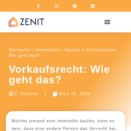
Über uns
Startseite
»
Immobilien
»
Kaufen
»
Vorkaufsrecht:
Wie geht das?
Vorkaufsrecht: Wie
geht das?
F. Ritschel
März 26, 2024
Möchte jemand eine Immobilie kaufen, kann es
sein, dass eine andere Person das Vorrecht hat,