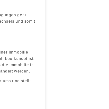
agungen geht.
wechsels und somit
einer Immobilie
ell beurkundet
ist,
s die Immobilie in
rändert werden.
tums und stellt