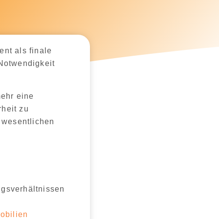
nt als finale
 Notwendigkeit
mehr eine
heit zu
e wesentlichen
ngsverhältnissen
obilien