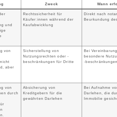
ng
Zweck
Wann erfo
der
Rechtssicherheit für
Direkt nach notar
Käufer:innen während der
Beurkundung des
ng und
Kaufabwicklung
ige
e
ng von
Sicherstellung von
Bei Vereinbarun
Nutzungsrechten oder -
besondere Nutzu
nicht
beschränkungen für Dritte
-beschränkunge
nd, aber
ng von
Absicherung von
Bei Aufnahme vo
chen durch
Kreditgebern für die
Darlehen, die du
gewährten Darlehen
Immobilie gesich
für
en
n.