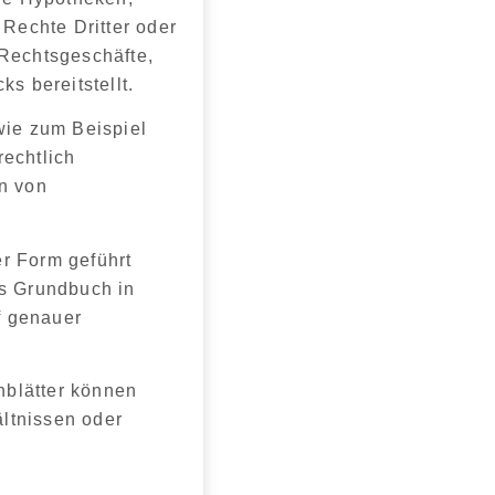
Rechte Dritter oder
 Rechtsgeschäfte,
cks
bereitstellt.
wie zum Beispiel
rechtlich
en von
er Form geführt
 das Grundbuch
in
f genauer
hblätter können
ltnissen oder