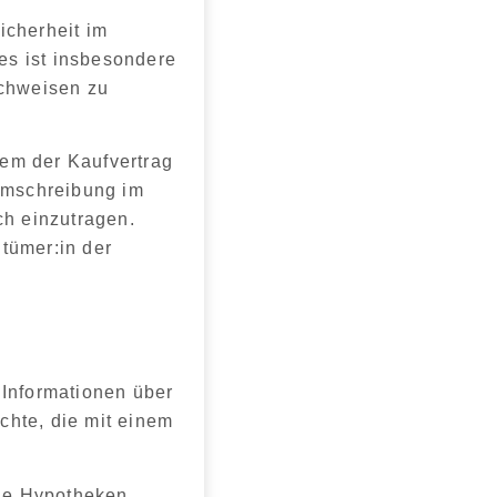
icherheit im
ies ist insbesondere
achweisen zu
m der Kaufvertrag
Umschreibung im
ch einzutragen
.
ntümer:in der
 Informationen über
hte, die mit einem
wie
Hypotheken,