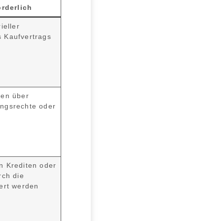
rderlich
ieller
 Kaufvertrags
gen über
ngsrechte oder
n
n Krediten oder
rch die
ert werden