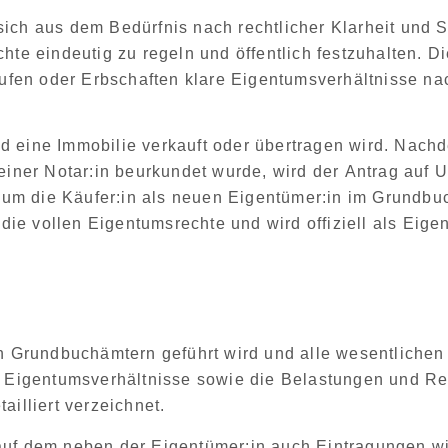
sich aus dem Bedürfnis nach rechtlicher Klarheit und S
hte eindeutig zu regeln und öffentlich festzuhalten. D
käufen oder Erbschaften klare Eigentumsverhältnisse n
 eine Immobilie verkauft oder übertragen wird.
Nachde
 einer Notar:in beurkundet wurde, wird der
Antrag auf 
, um die
Käufer:in als neuen Eigentümer:in im Grundbu
 die vollen Eigentumsrechte und wird offiziell als Eige
n Grundbuchämtern geführt wird und alle wesentlichen
e
Eigentumsverhältnisse sowie die Belastungen und Rec
tailliert verzeichnet.
auf dem neben der Eigentümer:in auch Eintragungen 