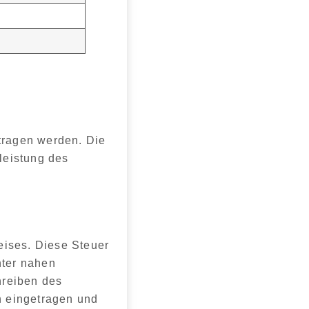
etragen werden
. Die
leistung des
eises
. Diese Steuer
nter nahen
reiben des
h eingetragen und