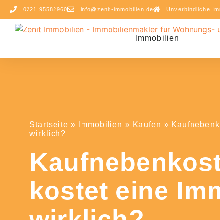
0221 95582960
info@zenit-immobilien.de
Unverbindliche Im
Immobilien
Startseite
»
Immobilien
»
Kaufen
»
Kaufnebenko
wirklich?
Kaufnebenkos
kostet eine Im
wirklich?